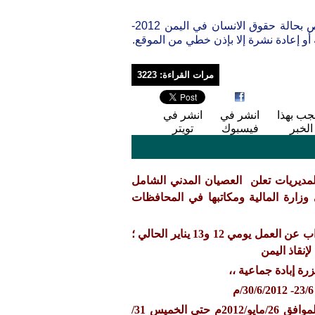
يحذر موقع رابطة المعونة لحقوق الإنسان والهجرة من أن التقرير الخاص بحالة حقوق الانسان في اليمن 2012-
أو إعادة نشرة إلا بإذن خطي من الموقع.
مرات القراءة: 3223
جب بهذا
انشر في
انشر في
الخبر
فيسبوك
تويتر
لمديريات تعلن العصيان المدني الشامل
ل موظفي وعاملي وزارة المالية ومكاتبها في المحافظات
ائتلاف "شركاء" يعلن تضامنه مع دعوة العصيان المدني الشامل والاضراب عن العمل يومي 12 و13 يناير الحالي ؛
إنقاذ اليمن
رة إبادة جماعية ،،
حالة حقوق الانسان في اليمن - خلال اسبوع : ابتداءا من يوم السبت الموافق 26/مايو/2012م حتى الخميس 31/