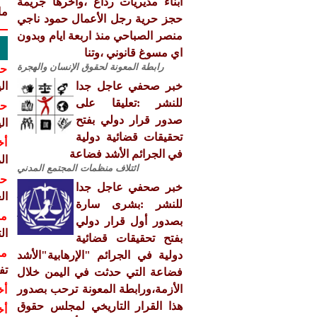
ابناء مديريات رداع ،واخرها جريمة
مايو
حجز حرية رجل الأعمال حمود ناجي
منصر الصباحي منذ اربعة ايام وبدون
اي مسوغ قانوني ،وتنا
رابطة المعونة لحقوق الإنسان والهجرة
حق
خبر صحفي عاجل جدا
ال
للنشر :تعليقا على
حق
صدور قرار دولي بفتح
ال
تحقيقات قضائية دولية
أخ
في الجرائم الأشد فضاعة
ال
ائتلاف منظمات المجتمع المدني
حق
خبر صحفي عاجل جدا
ال
للنشر :بشرى سارة
مش
بصدور أول قرار دولي
التي 
بفتح تحقيقات قضائية
مش
دولية في الجرائم "الإرهابية"الأشد
تف
فضاعة التي حدثت في اليمن خلال
الأزمة،ورابطة المعونة ترحب بصدور
أخ
هذا القرار التاريخي لمجلس حقوق
أخ