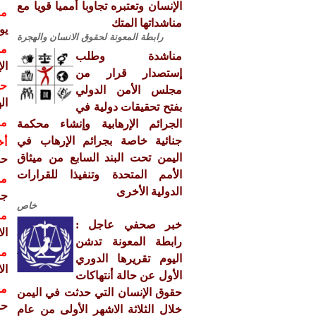
الإنسان وتعتبره تجاوبا أمميا قويا مع
مش
مناشداتها المتك
يوم ا
رابطة المعونة لحقوق الانسان والهجرة
مش
مناشدة وطلب
ال
إستصدار قرار من
حق
مجلس الأمن الدولي
ال
بفتح تحقيقات دولية في
مش
الجرائم الإرهابية وإنشاء محكمة
جنائية خاصة بجرائم الإرهاب في
أخ
اليمن تحت البند السابع من ميثاق
حق
الأمم المتحدة وتنفيذا للقرارات
مش
الدولية الأخرى
جنيف 
خاص
مش
خبر صحفي عاجل :
ال
رابطة المعونة تدشن
مش
اليوم تقريرها الدوري
ال
الأول عن حالة أنتهاكات
مش
حقوق الإنسان التي حدثت في اليمن
حو
خلال الثلاثة الاشهر الأولى من عام