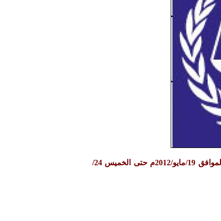
حالة حقوق الانسان في اليمن - خلال اسبوع : ابتداءا من يوم السبت الموافق 19/مايو/2012م حتى الخميس 24/