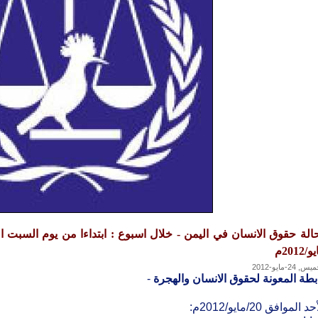
/2012م
, 24-مايو-2012
بطة المعونة لحقوق الانسان والهجرة
-
د الموافق 20/مايو/2012م: