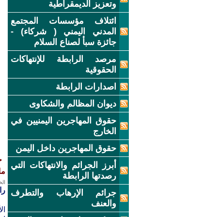
وتعزيز الديمقراطية
ائتلاف مؤسسات المجتمع
المدني اليمني ( شركاء) -
جائزة سبأ لصناع السلام
مرصد الرابطة للإنتهاكات
الحقوقية
اصدارات الرابطة
ديوان المظالم والشكاوى
حقوق المهاجرين اليمنيين في
الخارج
حقوق المهاجرين داخل اليمن
أبرز الجرائم والانتهاكات التي
مايو
رصدتها الرابطة
الخميس
را
جرائم الإرهاب والتطرف
والعنف
الأح