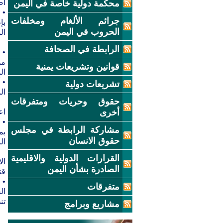
اص
محكمة دولية خاصة في اليمن
• 
جرائم الألغام ومخلفات
بإ
الحروب في اليمن
ال
الرابطة في الصحافة
• 
من
قوانين وتشريعات يمنية
ال
• 
تشريعات دولية
ال
حقوق وحريات ومتفرقات
أخرى
اع
مشاركة الرابطة في مجلس
بم
حقوق الانسان
ال
القرارات الدولية والاقليمية
الاثني
الصادرة بشأن اليمن
قت
متفرقات
ال
تن
مشاريع وبرامج