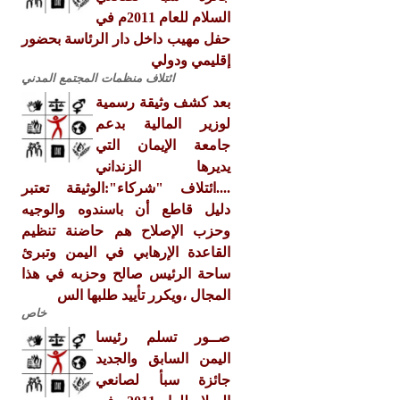
السلام للعام 2011م في
حفل مهيب داخل دار الرئاسة بحضور
إقليمي ودولي
ائتلاف منظمات المجتمع المدني
بعد كشف وثيقة رسمية
لوزير المالية بدعم
جامعة الإيمان التي
يديرها الزنداني
....ائتلاف "شركاء":الوثيقة تعتبر
دليل قاطع أن باسندوه والوجيه
وحزب الإصلاح هم حاضنة تنظيم
القاعدة الإرهابي في اليمن وتبرئ
ساحة الرئيس صالح وحزبه في هذا
المجال ،ويكرر تأييد طلبها الس
خاص
صــور تسلم رئيسا
اليمن السابق والجديد
جائزة سبأ لصانعي