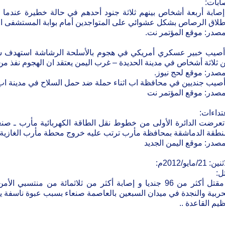
ابات:
إصابة أربعة أشخاص بينهم ثلاثة جنود أحدهم في حالة خطيرة عندما 
طلاق الرصاص بشكل عشوائي على المتواجدين أمام بوابة المستشفى الع
مصدر: موقع المؤتمر نت.
أصيب خبير عسكري أمريكي في هجوم بالأسلحة الرشاشة استهدف 
 ثلاثة أشخاص في مدينة الحديدة – غرب اليمن يعتقد ان الهجوم نفذ من
مصدر: موقع لحج نيوز.
أصيب جنديين في محافظة اب اثناء حملة ضد حمل السلاح في مدينة اب ا
مصدر: موقع المؤتمر نت
تداءات:
نطقة الدماشقة بمحافظة مأرب ترتب عليه خروج محطة مأرب الغازية 
مصدر: موقع اليمن الجديد
ن: 21/مايو/2012م:
ل:
• مقتل أكثر من 96 جنديا و إصابة أكثر من ثلاثمائة من منت
حربية والنجدة في ميدان السبعين بالعاصمة صنعاء بسبب عبوة ناسفة يع
ظيم القاعدة ..