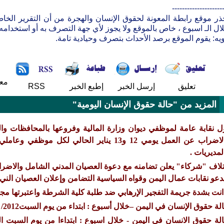
--------------------
ال الـ اسبوع ، خاص بالموقع ولا يجوز لأي جهة التصرف به أو استخدامه 
ويه: يقوم الموقع برصد الأحداث بتصرف وحيادية تامة.
مع
تعليق
إرسل الخبر
إطبع الخبر
RSS
المزيد من "حالة حقوق الإنسان اليومية"
ل نقابة عامة لموظفي ديوان وزارة المالية وفروعها بالمحافظات وا
والاضراب عن العمل يومي 12 و13 يناير الحالي لك
لمديريات .
دعو نقابات عمال اليمن وقواه السياسية التضامن وإعلان العصيان الني ل
انت بشدة جريمة التفجير الإرهابي ضد طلبة كلية الشرطة واعتبرتها مجز
لة حقوق الإنسان في اليمن –خلال أسبوع : ابتداء من يوم السبت2012/ 23/6- 30/6/2012/م