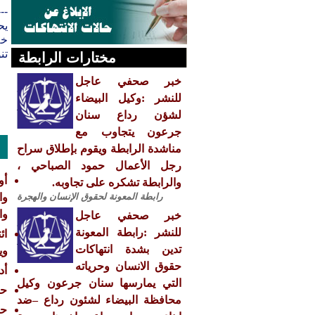
---
خل
تن
مختارات الرابطة
خبر صحفي عاجل
للنشر :وكيل البيضاء
لشؤن رداع سنان
جرعون يتجاوب مع
مناشدة الرابطة ويقوم بإطلاق سراح
رجل الأعمال حمود الصباحي ،
أو
والرابطة تشكره على تجاوبه.
رابطة المعونة لحقوق الإنسان والهجرة
وا
خبر صحفي عاجل
للنشر :رابطة المعونة
تدين بشدة انتهاكات
وي
حقوق الانسان وحرياته
أد
التي يمارسها سنان جرعون وكيل
حا
محافظة البيضاء لشئون رداع –ضد