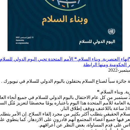
هاء العنصرية. وبناء السلام.❝ الأمم المتحدة تحيي اليوم الدولي للسلا
 الحكومية ومنها الرابطة
ة جائزة سبأ لصناع السلام يحتفلون باليوم الدولي للسلام في نيويورك .
ة. وبناء السلام.❝
يشهد تاريخ 21 سبتمبر من كل عام الاحتفال باليوم الدولي للسلام في جميع أنحاء الع
 العامة للأمم المتحدة هذا اليوم باعتباره يومًا مخصصًا لتعزيز مُثُل الس
لام الحقيقي يتطلب أكثر بكثير من مجرد إلقاء السلاح. إن الأمر يتطلب 
 فيها جميع أعضاء المجتمع أنهم قادرون على الازدهار. كما ينطوي عل
لناس على قدم المساواة، بغض النظر عن أعراقهم.