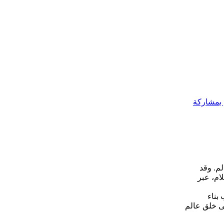
م بمشاركة
الم. وقد
لام، عبر
بناء
ى خلق عالم