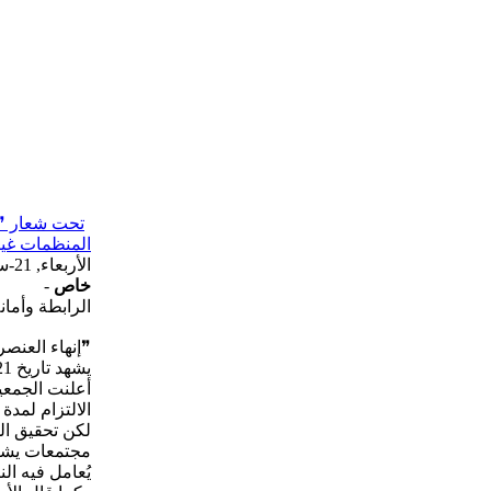
تحت شعار ❞إن
المنظمات غير
الأربعاء, 21-سبتمبر-2022
خاص
-
الرابطة وأمان
❞إنهاء العنصري
أعلنت الجمعية
الالتزام لمدة 24 ساعة باللاعنف ووقف إطلاق النار.
لكن تحقيق الس
مجتمعات يشعر
يُعامل فيه ا