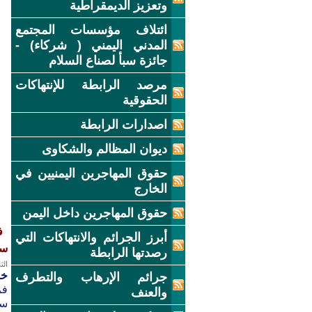
وتعزيز الديمقراطية
ائتلاف مؤسسات المجتمع
المدني اليمني ( شركاء) -
جائزة سبأ لصناع السلام
مرصد الرابطة للإنتهاكات
الحقوقية
اصدارات الرابطة
ديوان المظالم والشكاوى
حقوق المهاجرين اليمنيين في
الخارج
حقوق المهاجرين داخل اليمن
ف
أبرز الجرائم والانتهاكات التي
سيعقد ب
رصدتها الرابطة
الثلاثاء
خ
جرائم الإرهاب والتطرف
فر
والعنف
سيعقد ب