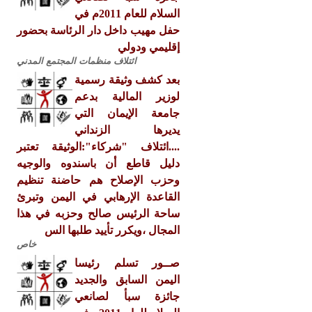
السلام للعام 2011م في
حفل مهيب داخل دار الرئاسة بحضور
إقليمي ودولي
ائتلاف منظمات المجتمع المدني
بعد كشف وثيقة رسمية
لوزير المالية بدعم
جامعة الإيمان التي
يديرها الزنداني
....ائتلاف "شركاء":الوثيقة تعتبر
دليل قاطع أن باسندوه والوجيه
وحزب الإصلاح هم حاضنة تنظيم
القاعدة الإرهابي في اليمن وتبرئ
ساحة الرئيس صالح وحزبه في هذا
المجال ،ويكرر تأييد طلبها الس
خاص
صــور تسلم رئيسا
اليمن السابق والجديد
جائزة سبأ لصانعي