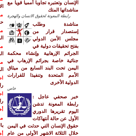
الإنسان وتعتبره تجاوبا أمميا قويا مع
ال
مناشداتها المتك
مش
رابطة المعونة لحقوق الانسان والهجرة
حو
مناشدة وطلب
مش
إستصدار قرار من
ال
مجلس الأمن الدولي
بفتح تحقيقات دولية في
مش
الجرائم الإرهابية وإنشاء محكمة
ال
جنائية خاصة بجرائم الإرهاب في
مش
اليمن تحت البند السابع من ميثاق
ال
الأمم المتحدة وتنفيذا للقرارات
اص
الدولية الأخرى
را
خاص
اص
خبر صحفي عاجل :
را
رابطة المعونة تدشن
أخ
اليوم تقريرها الدوري
مش
الأول عن حالة أنتهاكات
با
حقوق الإنسان التي حدثت في اليمن
خلال الثلاثة الاشهر الأولى من عام
أخ