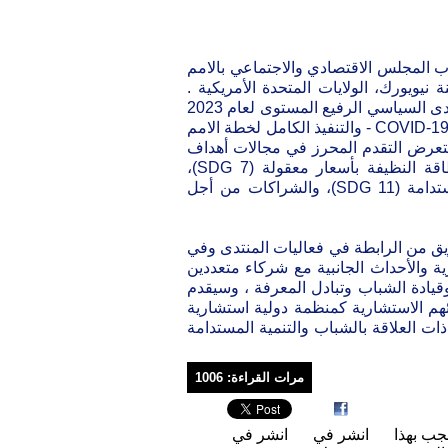
 المجلس الاقتصادي والاجتماعي بالامم
 أبريل 2023 لثلاثة ايام في مدينة نيويورك، الولايات المتحدة الأمريكية .
وسيتناول منتدى الشباب موضوع المجلس الاقتصادي والاجتماعي والمنتدى السياسي الرفيع المستوى لعام 2023
للتنمية المستدامة (HLPF) - "تسريع الشفاء من مرض فيروس كورونا - COVID-19 - والتنفيذ الكامل لخطة الامم
لمستويات". كما سيستعرض التقدم المحرز في مجالات أهداف
التنمية المستدامة - المياه النظيفة والصرف الصحي (SDG 6)، والطاقة النظيفة بأسعار معقولة (SDG 7)،
والصناعة والابتكار والبنية التحتية (SDG 9)، والمدن والمجتمعات المستدامة (SDG 11)، والشراكات من أجل
يق من الرابطة في فعاليات المنتدى وفي
ة والأحداث الجانبية مع شركاء متعددين
يادة الشباب وتبادل المعرفة ، وسيقدم
هم الاستشارية كمنظمة دولية استشارية
ات العلاقة بالشباب والتنمية المستدامة
مرات القراءة: 1006
جب بهذا
انشر في
انشر في