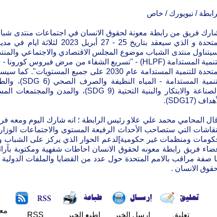
رابطة / نيويورك / خاص
ارك فريق من رابطة معونة لحقوق الانسان في اجتماعات منتدى شباب
المتحدة و الذي سيعقد بتاريخ 25 - 27
المتحدة للتنمية المستدامة عام 2030 على جميع ا
هداف (SDG17).
ال المحامي محمد علي علاو رئيس الرابطة ؛ انه شارك اليوم ومعه فر
نقاشات التي ستصاحب الأحداث الرفيعة المستوى والاجتماعات الوزاري
كومات ومنظمات غير حكومية]لدعم الحوار الذي يركز على الشباب وق
ضاء فريق رابطة معونه لحقوق الانسان احاطات شفهية ومكتوبة بآرائ
ا صفة مراقب بالامم المتحدة حول عدد من القضايا والملفات الدولية ذ
قوق الانسان .
مع
تعليق
إرسل الخبر
إطبع الخبر
RSS