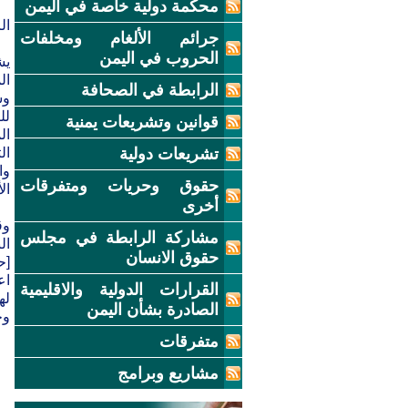
محكمة دولية خاصة في اليمن
ال
جرائم الألغام ومخلفات
الحروب في اليمن
يش
الرابطة في الصحافة
قوانين وتشريعات يمنية
تشريعات دولية
حقوق وحريات ومتفرقات
الأ
أخرى
وق
مشاركة الرابطة في مجلس
ال
حقوق الانسان
[ح
اع
القرارات الدولية والاقليمية
له
الصادرة بشأن اليمن
وح
متفرقات
مشاريع وبرامج