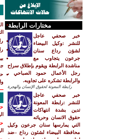
مختارات الرابطة
ال
ال
خبر صحفي عاجل
را
للنشر :وكيل البيضاء
را
لشؤن رداع سنان
جرعون يتجاوب مع
بي
مناشدة الرابطة ويقوم بإطلاق سراح
جن
رجل الأعمال حمود الصباحي ،
حا
والرابطة تشكره على تجاوبه.
وا
رابطة المعونة لحقوق الإنسان والهجرة
خبر صحفي عاجل
للنشر :رابطة المعونة
حق
تدين بشدة انتهاكات
ال
حقوق الانسان وحرياته
حق
التي يمارسها سنان جرعون وكيل
ال
محافظة البيضاء لشئون رداع –ضد