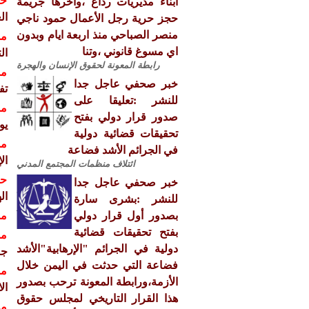
حق
ابناء مديريات رداع ،واخرها جريمة
ال
حجز حرية رجل الأعمال حمود ناجي
منصر الصباحي منذ اربعة ايام وبدون
مش
اي مسوغ قانوني ،وتنا
التي 
رابطة المعونة لحقوق الإنسان والهجرة
مش
خبر صحفي عاجل جدا
تف
للنشر :تعليقا على
مش
صدور قرار دولي بفتح
يوم ا
تحقيقات قضائية دولية
مش
في الجرائم الأشد فضاعة
ال
ائتلاف منظمات المجتمع المدني
حق
خبر صحفي عاجل جدا
ال
للنشر :بشرى سارة
بصدور أول قرار دولي
مش
بفتح تحقيقات قضائية
مش
دولية في الجرائم "الإرهابية"الأشد
جنيف 
فضاعة التي حدثت في اليمن خلال
مش
الأزمة،ورابطة المعونة ترحب بصدور
ال
هذا القرار التاريخي لمجلس حقوق
مش